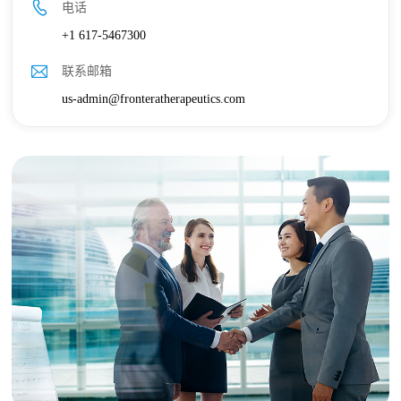
电话
+1 617-5467300
联系邮箱
us-admin@fronteratherapeutics.com