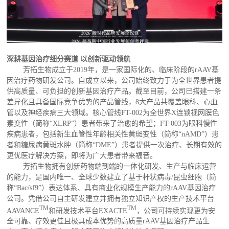
深耕基因治疗细分赛道
以创新驱动领航
芳拓生物成立于2019年，是一家国际化的、临床阶段的rAAV基
因治疗药物研发公司。自成立以来，公司始终致力于为全世界患者提
供高质量、可负担的创新基因治疗产品。截至目前，公司已搭建一条
差异化且具备国际竞争优势的产品管线，8大产品共覆盖眼科、心血
管以及神经疾病三大领域。核心管线FT-002为全世界X连锁视网膜色
素变性（简称“XLRP”）患者带来了治愈的希望；FT-003为眼科慢性
疾病患者，包括新生血管性年龄相关性黄斑变性（简称“nAMD”）患
者和糖尿病黄斑水肿（简称“DME”）患者提供一次治疗、长期有效的
更优医疗解决方案，即将为广大患者带来福音。
芳拓生物拥有创新药物端到端的一体化研发、生产与临床运营
的能力，是国内唯一、全球少数建立了基于杆状病毒/昆虫细胞（简
称“Bac/sf9”）表达体系、具有商业化规模生产能力的rAAV基因治疗
公司。凭借公司自主研发建立并拥有独立知识产权的生产技术平台
TM
TM
AAVANCE
和研发技术平台EXACTE
，公司可持续实现更为安
全可靠、疗效更佳且极具成本优势的高质量rAAV基因治疗产品生